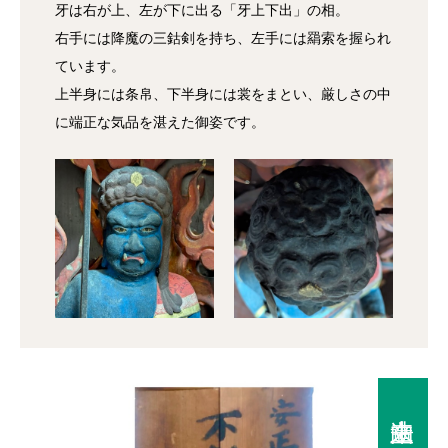
牙は右が上、左が下に出る「牙上下出」の相。
右手には降魔の三鈷剣を持ち、左手には羂索を握られ
ています。
上半身には条帛、下半身には裳をまとい、厳しさの中
に端正な気品を湛えた御姿です。